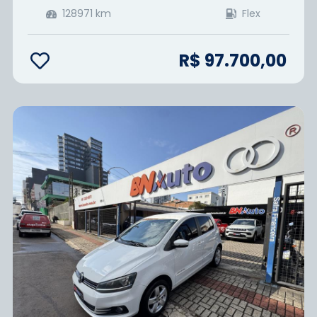
128971
km
Flex
R$ 97.700,00