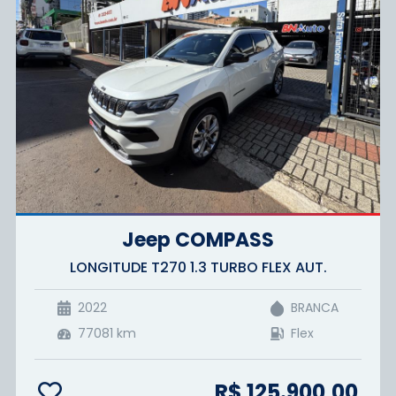
Jeep COMPASS
LONGITUDE T270 1.3 TURBO FLEX AUT.
2022
BRANCA
77081
km
Flex
R$ 125.900,00